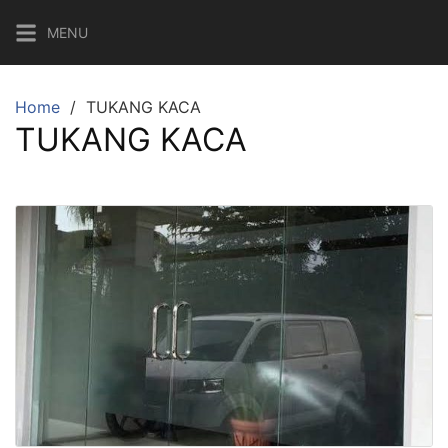
Skip
MENU
to
content
Home
TUKANG KACA
TUKANG KACA