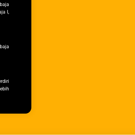
 baja
ja I,
 baja
diri
lebih