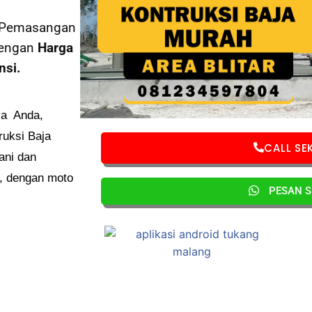
, Pemasangan
dengan
Harga
nsi.
ja Anda,
ruksi Baja
CALL S
ani dan
, dengan moto
PESAN 