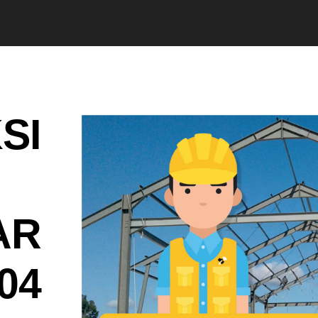
SI
AR
04