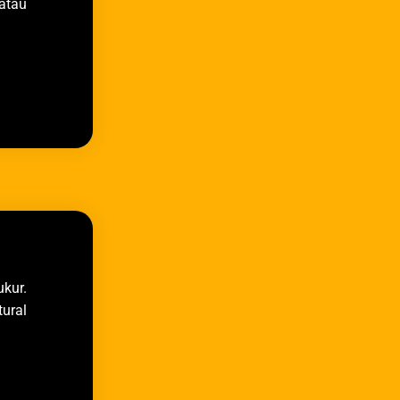
atau
ukur.
ural