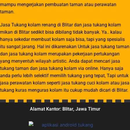
mampu mengerjakan pembuatan taman atau perawatan
taman.
Jasa Tukang kolam renang di Blitar dan jasa tukang kolam
mikan di Blitar sedikit bisa dibilang tidak banyak. Ya.. kalau
hanya sekedar membuat kolam saja bisa, tapi yang spesialis
itu sangat jarang. Hal ini dikarenakan Untuk jasa tukang taman
dan jasa tukang kolam merupakan pekerjaan pertukangan
yang menyentuh wilayah artistic. Anda dapat mencari jasa
tukang taman dan jasa tukang kolam via online. Hanya saja
anda perlu lebih selektif memilih tukang yang tepat, Tapi untuk
jasa perawatan kolam seperti jasa tukang cuci kolam atau jasa
tukang kuras menguras kolam itu cukup mudah dicari di Blitar.
Alamat Kantor: Blitar, Jawa Timur