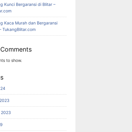
 Kunci Bergaransi di Blitar –
ar.com
g Kaca Murah dan Bergaransi
 – TukangBlitar.com
 Comments
ts to show.
es
024
2023
 2023
19