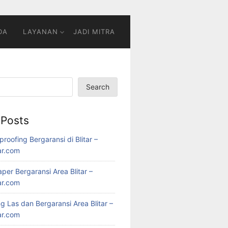
DA
LAYANAN
JADI MITRA
Search
 Posts
roofing Bergaransi di Blitar –
ar.com
per Bergaransi Area Blitar –
ar.com
 Las dan Bergaransi Area Blitar –
ar.com