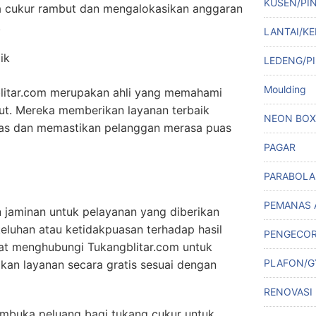
KUSEN/PI
 cukur rambut dan mengalokasikan anggaran
.
LANTAI/KE
ik
LEDENG/PI
Moulding
blitar.com merupakan ahli yang memahami
but. Mereka memberikan layanan terbaik
NEON BOX
as dan memastikan pelanggan merasa puas
PAGAR
PARABOLA
PEMANAS 
 jaminan untuk pelayanan yang diberikan
eluhan atau ketidakpuasan terhadap hasil
PENGECO
at menghubungi Tukangblitar.com untuk
PLAFON/
kan layanan secara gratis sesuai dengan
RENOVASI
buka peluang bagi tukang cukur untuk