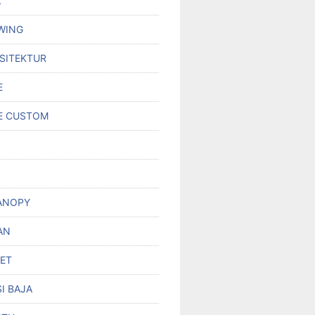
L
WING
RSITEKTUR
E
E CUSTOM
ANOPY
AN
SET
I BAJA