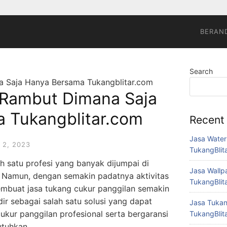
BERAN
Search
a Saja Hanya Bersama Tukangblitar.com
 Rambut Dimana Saja
 Tukangblitar.com
Recent
Jasa Waterp
 2, 2023
TukangBlit
 satu profesi yang banyak dijumpai di
Jasa Wallpa
. Namun, dengan semakin padatnya aktivitas
TukangBlit
embuat jasa tukang cukur panggilan semakin
dir sebagai salah satu solusi yang dapat
Jasa Tukang
kur panggilan profesional serta bergaransi
TukangBlit
tuhkan.