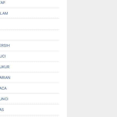
TAP
OLAM
ERSIH
UCI
UKUR
ARIAN
ACA
UNCI
AS