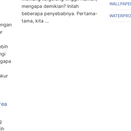
WALLPAPE
mengapa demikian? Inilah
beberapa penyebabnya. Pertama-
WATERPRO
tama, kita …
engan
ur
ebih
ngi
ngapa
i
ukur
rea
g
bih