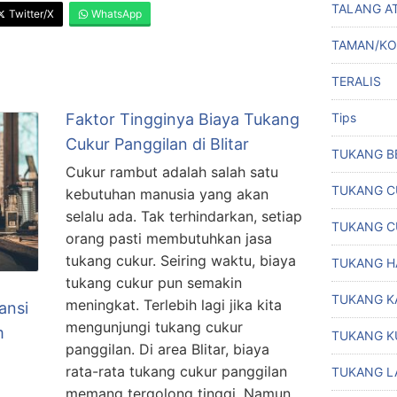
TALANG A
Twitter/X
WhatsApp
TAMAN/K
TERALIS
Faktor Tingginya Biaya Tukang
Tips
Cukur Panggilan di Blitar
TUKANG B
Cukur rambut adalah salah satu
TUKANG C
kebutuhan manusia yang akan
selalu ada. Tak terhindarkan, setiap
TUKANG C
orang pasti membutuhkan jasa
tukang cukur. Seiring waktu, biaya
TUKANG H
tukang cukur pun semakin
TUKANG K
meningkat. Terlebih lagi jika kita
ansi
mengunjungi tukang cukur
m
TUKANG K
panggilan. Di area Blitar, biaya
rata-rata tukang cukur panggilan
TUKANG L
memang tergolong tinggi. Namun,