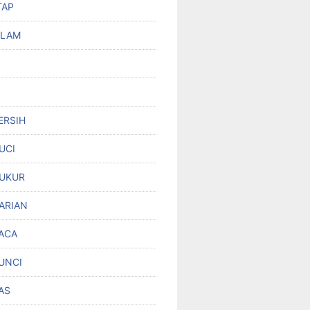
TAP
OLAM
ERSIH
UCI
UKUR
ARIAN
ACA
UNCI
AS