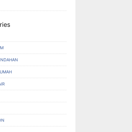
ries
UM
INDAHAN
RUMAH
IR
ON