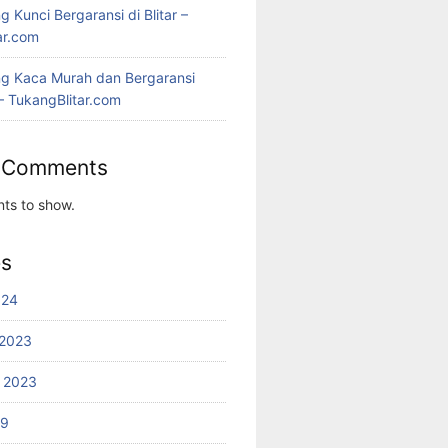
 Kunci Bergaransi di Blitar –
ar.com
g Kaca Murah dan Bergaransi
 – TukangBlitar.com
 Comments
ts to show.
es
024
2023
 2023
19