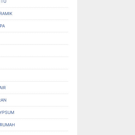
NTU
RAMIK
PA
AIR
RAN
GYPSUM
 RUMAH