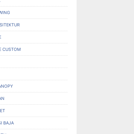
L
WING
RSITEKTUR
E
E CUSTOM
ANOPY
AN
SET
I BAJA