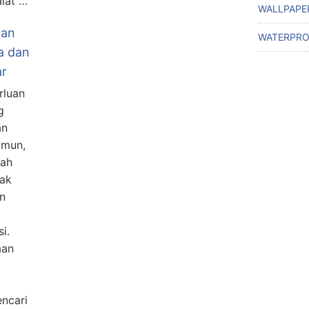
lat …
WALLPAPE
aan
WATERPRO
a dan
ar
rluan
g
an
amun,
lah
yak
n
i.
aan
encari