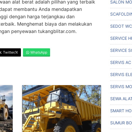
an alat berat adalah pilihan yang terbaik
SALON MO
om dapat membantu Anda mendapatkan
SCAFOLDI
inggi dengan harga terjangkau dan
terbaik. Menghemat biaya dan melakukan
SEDOT WC
ngan penyewaan tukangblitar.com.
SERVICE H
SERVICE S
Twitter/X
WhatsApp
SERVIS AC
SERVIS EL
SERVIS MO
SEWA ALA
SMART H
SUMUR BO