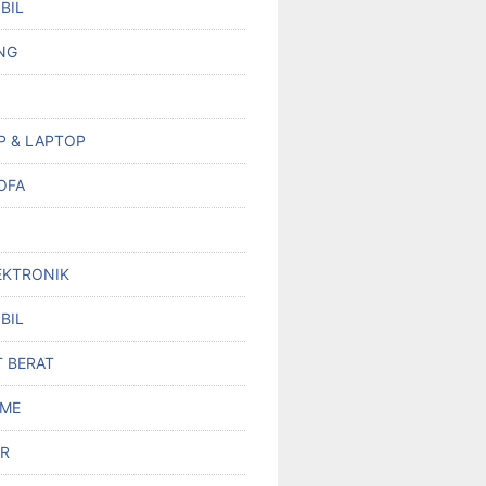
BIL
NG
P & LAPTOP
OFA
EKTRONIK
BIL
T BERAT
OME
R