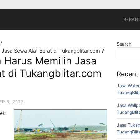
BERAN
Search
Jasa Sewa Alat Berat di Tukangblitar.com ?
Harus Memilih Jasa
t di Tukangblitar.com
Recent
Jasa Waterp
TukangBlit
R 8, 2023
Jasa Wallpa
TukangBlit
yek
Jasa Tukang
TukangBlit