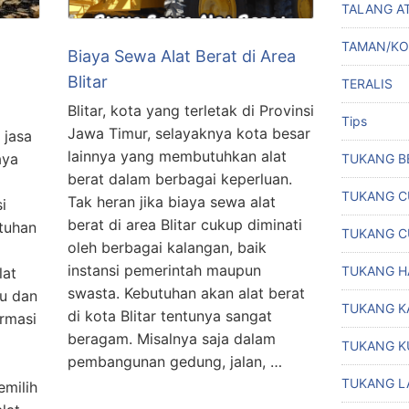
TALANG A
TAMAN/K
Biaya Sewa Alat Berat di Area
Blitar
TERALIS
Blitar, kota yang terletak di Provinsi
Tips
Jawa Timur, selayaknya kota besar
 jasa
lainnya yang membutuhkan alat
aya
TUKANG B
berat dalam berbagai keperluan.
TUKANG C
Tak heran jika biaya sewa alat
i
berat di area Blitar cukup diminati
tuhan
TUKANG C
oleh berbagai kalangan, baik
instansi pemerintah maupun
TUKANG H
lat
swasta. Kebutuhan akan alat berat
au dan
TUKANG K
di kota Blitar tentunya sangat
ormasi
beragam. Misalnya saja dalam
TUKANG K
pembangunan gedung, jalan, …
TUKANG L
milih