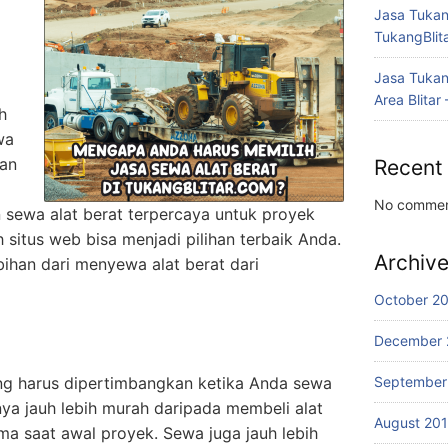
Jasa Tukang
TukangBlit
Jasa Tukan
Area Blitar
h
wa
gan
Recent
No commen
 sewa alat berat terpercaya untuk proyek
 situs web bisa menjadi pilihan terbaik Anda.
Archiv
bihan dari menyewa alat berat dari
October 2
December 
ng harus dipertimbangkan ketika Anda sewa
September
nya jauh lebih murah daripada membeli alat
August 20
ma saat awal proyek. Sewa juga jauh lebih