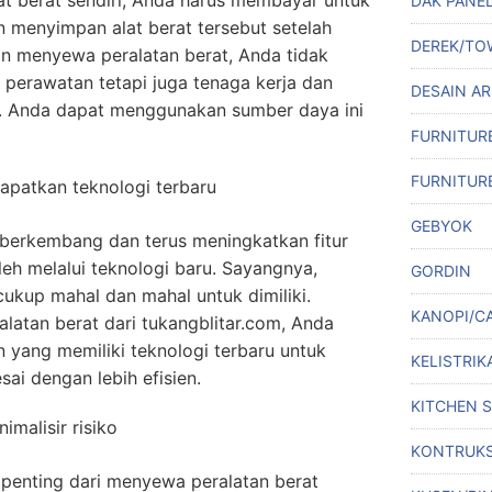
at berat sendiri, Anda harus membayar untuk
DAK PANE
 menyimpan alat berat tersebut setelah
DEREK/TO
an menyewa peralatan berat, Anda tidak
perawatan tetapi juga tenaga kerja dan
DESAIN A
. Anda dapat menggunakan sumber daya ini
FURNITUR
FURNITUR
patkan teknologi terbaru
GEBYOK
s berkembang dan terus meningkatkan fitur
leh melalui teknologi baru. Sayangnya,
GORDIN
cukup mahal dan mahal untuk dimiliki.
KANOPI/C
atan berat dari tukangblitar.com, Anda
yang memiliki teknologi terbaru untuk
KELISTRIK
ai dengan lebih efisien.
KITCHEN 
malisir risiko
KONTRUKS
 penting dari menyewa peralatan berat