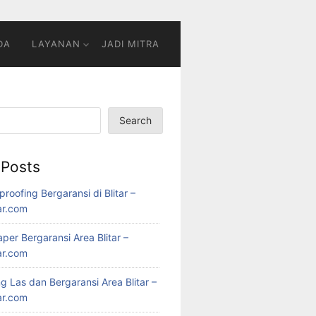
DA
LAYANAN
JADI MITRA
Search
 Posts
roofing Bergaransi di Blitar –
ar.com
per Bergaransi Area Blitar –
ar.com
 Las dan Bergaransi Area Blitar –
ar.com