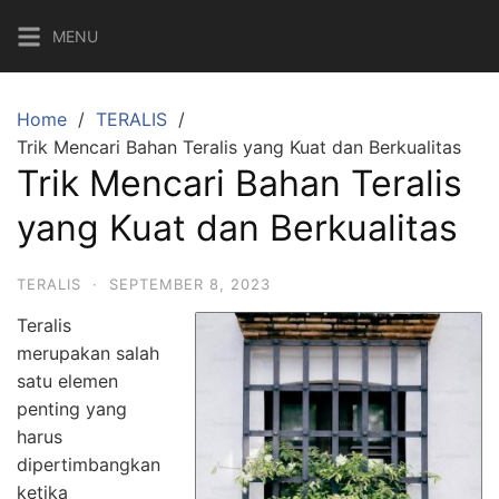
Skip
MENU
to
content
Home
TERALIS
Trik Mencari Bahan Teralis yang Kuat dan Berkualitas
Trik Mencari Bahan Teralis
yang Kuat dan Berkualitas
TERALIS
·
SEPTEMBER 8, 2023
Teralis
merupakan salah
satu elemen
penting yang
harus
dipertimbangkan
ketika