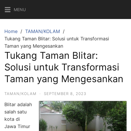
Skip
MENU
to
content
Home
TAMAN/KOLAM
Tukang Taman Blitar: Solusi untuk Transformasi
Taman yang Mengesankan
Tukang Taman Blitar:
Solusi untuk Transformasi
Taman yang Mengesankan
TAMAN/KOLAM
·
SEPTEMBER 8, 2023
Blitar adalah
salah satu
kota di
Jawa Timur