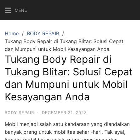
Skip
MENU
to
content
Home
BODY REPAIR
Tukang Body Repair di Tukang Blitar: Solusi Cepat
dan Mumpuni untuk Mobil Kesayangan Anda
Tukang Body Repair di
Tukang Blitar: Solusi Cepat
dan Mumpuni untuk Mobil
Kesayangan Anda
BODY REPAIR
·
DECEMBER 21, 2023
Mobil menjadi salah satu kendaraan yang diandalkan
banyak orang untuk mobilitas sehari-hari. Tak ayal,
kondisi mobil harus selalu prima agar aman dan