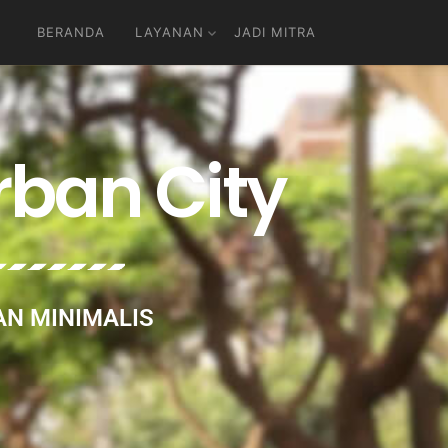
BERANDA
LAYANAN
JADI MITRA
rban City
AN MINIMALIS