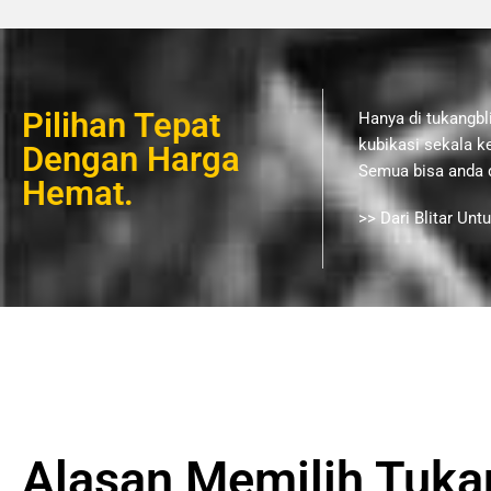
Pilihan Tepat
Hanya di tukangbl
kubikasi sekala ke
Dengan Harga
Semua bisa anda d
Hemat.
>> Dari Blitar Unt
Alasan Memilih Tuka