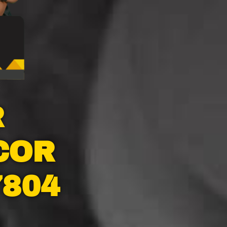
R
COR
7804