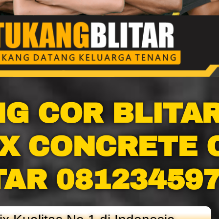
G COR BLITA
IX CONCRETE 
TAR 08123459