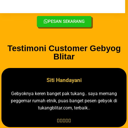
PESAN SEKARANG
Testimoni Customer Gebyog
Blitar
Siti Handayani
Gebyoknya keren banget pak tukang.. saya memang
peggemar rumah etnik, puas banget pesen gebyok di
tukangblitar.com, terbaik..




