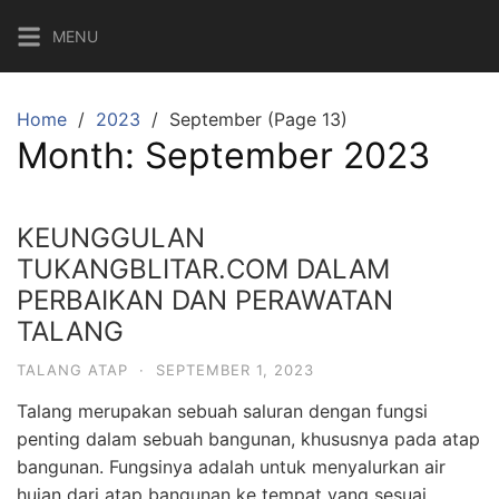
Skip
MENU
to
content
Home
2023
September (Page 13)
Month:
September 2023
KEUNGGULAN
TUKANGBLITAR.COM DALAM
PERBAIKAN DAN PERAWATAN
TALANG
TALANG ATAP
·
SEPTEMBER 1, 2023
Talang merupakan sebuah saluran dengan fungsi
penting dalam sebuah bangunan, khususnya pada atap
bangunan. Fungsinya adalah untuk menyalurkan air
hujan dari atap bangunan ke tempat yang sesuai.