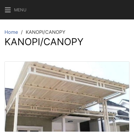
Skip
MENU
to
content
Home
KANOPI/CANOPY
KANOPI/CANOPY