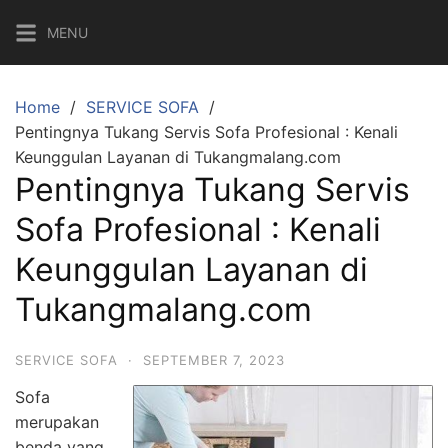
Skip
MENU
to
content
Home
SERVICE SOFA
Pentingnya Tukang Servis Sofa Profesional : Kenali
Keunggulan Layanan di Tukangmalang.com
Pentingnya Tukang Servis
Sofa Profesional : Kenali
Keunggulan Layanan di
Tukangmalang.com
SERVICE SOFA
·
SEPTEMBER 7, 2023
Sofa
merupakan
benda yang